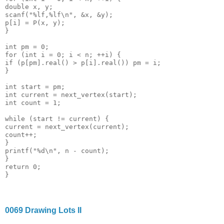
double
 x, y;
scanf(
"
%lf
,
%lf\n
"
, &x, &y);
p[i] = P(x, y);
}
int
 pm = 
0
;
for
 (
int
 i = 
0
; i < n; ++i) {
if
 (p[pm].real() > p[i].real()) pm = i;
}
int
 start = pm;
int
 current = next_vertex(start);
int
 count = 
1
;
while
 (start != current) {
current = next_vertex(current);
count++;
}
printf(
"
%d\n
"
, n - count);
}
return
0
;
}
0069 Drawing Lots II