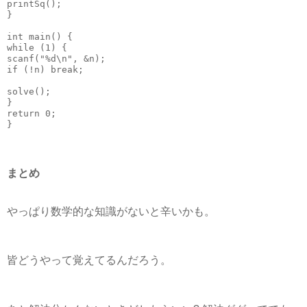
printSq();
}
int
 main() {
while
 (
1
) {
scanf(
"
%d\n
"
, &n);
if
 (!n) 
break
;
solve();
}
return
0
;
}
まとめ
やっぱり数学的な知識がないと辛いかも。
皆どうやって覚えてるんだろう。