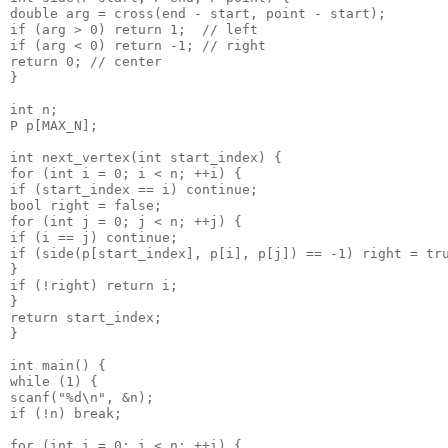
double
 arg = cross(end - start, point - start);
if
 (arg > 
0
) 
return
1
;  
// left
if
 (arg < 
0
) 
return
 -
1
; 
// right
return
0
; 
// center
}
int
 n;
P p[MAX_N];
int
 next_vertex(
int
 start_index) {
for
 (
int
 i = 
0
; i < n; ++i) {
if
 (start_index == i) 
continue
;
bool
 right = 
false
;
for
 (
int
 j = 
0
; j < n; ++j) {
if
 (i == j) 
continue
;
if
 (side(p[start_index], p[i], p[j]) == -
1
) right = 
tr
}
if
 (!right) 
return
 i;
}
return
 start_index;
}
int
 main() {
while
 (
1
) {
scanf(
"
%d\n
"
, &n);
if
 (!n) 
break
;
for
 (
int
 i = 
0
; i < n; ++i) {