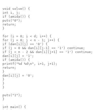
void
 solve() {
int
 i, j;
if
 (amida()) {
puts(
"0"
);
return
;
}
for
 (i = 
0
; i < d; i++) {
for
 (j = 
0
; j < n - 
1
; j++) {
if
 (dan[i][j] == 
'0'
) {
if
 (j > 
0
 && dan[i][j-
1
] == 
'1'
) 
continue
;
if
 (j < n - 
2
 && dan[i][j+
1
] == 
'1'
) 
continue
;
dan[i][j] = 
'1'
;
if
 (amida()) {
printf(
"
%d
%d\n
"
, i+
1
, j+
1
);
return
;
}
dan[i][j] = 
'0'
;
}
}
}
puts(
"1"
);
}
int
 main() {