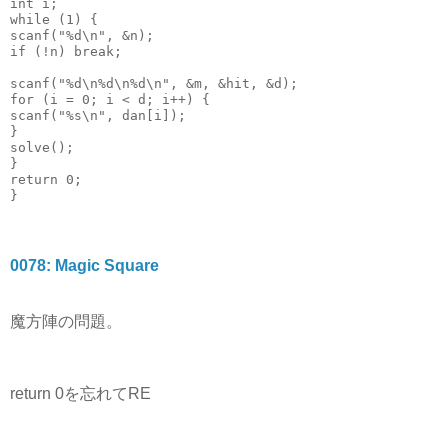
int
 i;
while
 (
1
) {
scanf(
"
%d\n
"
, &n);
if
 (!n) 
break
;
scanf(
"
%d\n%d\n%d\n
"
, &m, &hit, &d);
for
 (i = 
0
; i < d; i++) {
scanf(
"
%s\n
"
, dan[i]);
}
solve();
}
return
0
;
}
0078: Magic Square
魔方陣の問題。
return 0を忘れてRE