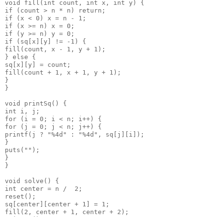
void
 fill(
int
 count, 
int
 x, 
int
 y) {
if
 (count > n * n) 
return
;
if
 (x < 
0
) x = n - 
1
;
if
 (x >= n) x = 
0
;
if
 (y >= n) y = 
0
;
if
 (sq[x][y] != -
1
) {
fill(count, x - 
1
, y + 
1
);
} 
else
 {
sq[x][y] = count;
fill(count + 
1
, x + 
1
, y + 
1
);
}
}
void
 printSq() {
int
 i, j;
for
 (i = 
0
; i < n; i++) {
for
 (j = 
0
; j < n; j++) {
printf(j ? 
"
%4d
"
 : 
"
%4d
"
, sq[j][i]);
}
puts(
""
);
}
}
void
 solve() {
int
 center = n /  
2
;
reset();
sq[center][center + 
1
] = 
1
;
fill(
2
, center + 
1
, center + 
2
);