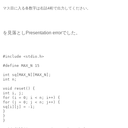
マス目に入る各数字は右詰4桁で出力してください。
を見落としPresentation errorでした。
#include 
<stdio.h>
#define MAX_N 
15
int
 sq[MAX_N][MAX_N];
int
 n;
void
 reset() {
int
 i, j;
for
 (i = 
0
; i < n; i++) {
for
 (j = 
0
; j < n; j++) {
sq[i][j] = -
1
;
}
}
}