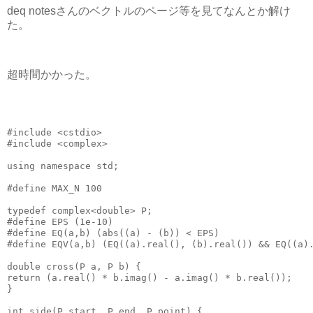
deq notesさんのベクトルのページ等を見てなんとか解け
た。
超時間かかった。
#include 
<cstdio>
#include 
<complex>
using
namespace
 std;
#define MAX_N 
100
typedef
complex
<
double
> P;
#define EPS (
1e-10
)
#define EQ(a,b) (abs((a) - (b)) < EPS)
#define EQV(a,b) (EQ((a).real(), (b).real()) && EQ((a)
double
 cross(P a, P b) {
return
 (a.real() * b.imag() - a.imag() * b.real());
}
int
 side(P start, P end, P point) {