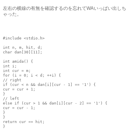
左右の横線の有無を確認するのを忘れてWAいっぱい出しち
ゃった。
#include 
<stdio.h>
int
 n, m, hit, d;
char
 dan[
30
][
11
];
int
 amida() {
int
 i;
int
 cur = m;
for
 (i = 
0
; i < d; ++i) {
// right
if
 (cur < n && dan[i][cur - 
1
] == 
'1'
) {
cur = cur + 
1
;
}
// left
else
if
 (cur > 
1
 && dan[i][cur - 
2
] == 
'1'
) {
cur = cur - 
1
;
}
}
return
 cur == hit;
}