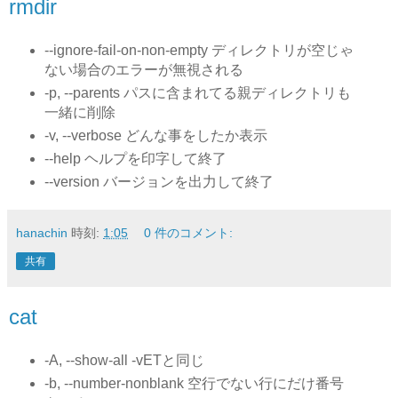
rmdir
--ignore-fail-on-non-empty ディレクトリが空じゃ
ない場合のエラーが無視される
-p, --parents パスに含まれてる親ディレクトリも
一緒に削除
-v, --verbose どんな事をしたか表示
--help ヘルプを印字して終了
--version バージョンを出力して終了
hanachin
時刻:
1:05
0 件のコメント:
共有
cat
-A, --show-all -vETと同じ
-b, --number-nonblank 空行でない行にだけ番号