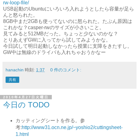
rw-loop-file/
USB起動のUbuntuにいろいろ入れようとしたら容量が足ら
んと怒られた。
8GB中まだ2GBも使ってないのに怒られた。たぶん原因は
これかな？casper-rwのサイズが小さいこと。
見てみると512MBだった。ちょっと少ないのかな？
とりあえずGWに入ってから試してみようかな。
今日試して明日起動しなかったら授業に支障をきたすし。
GW中は無線のドライバも入れちゃおうかなー
hanachin
時刻:
1:37
0 件のコメント:
共有
2010年4月27日火曜日
今日の TODO
カッティングシートを作る。参
考:
http://www31.ocn.ne.jp/~yoshio2/cuttingsheet-
1.html