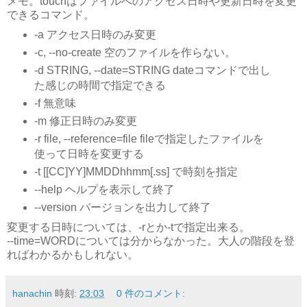
メモ。touchはファイルへのアクセス日時や更新日時を変更
できるコマンド。
-a アクセス日時のみ変更
-c, --no-create 空のファイルを作らない。
-d STRING, --date=STRING dateコマンドで出し
た感じの時間で指定できる
-f 無意味
-m 修正日時のみ変更
-r file, --reference=file fileで指定したファイルを
使って日時を変更する
-t [[CC]YY]MMDDhhmm[.ss] で時刻を指定
--help ヘルプを表示して終了
--version バージョンを出力して終了
変更する日時については、-rとか-tで指定出来る。
--time=WORDについては分からなかった。大人の階段を登
ればわかるかもしれない。
hanachin
時刻:
23:03
0 件のコメント: