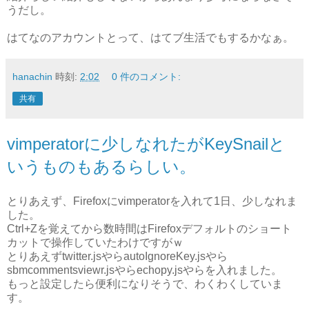
うだし。
はてなのアカウントとって、はてブ生活でもするかなぁ。
hanachin
時刻:
2:02
0 件のコメント:
共有
vimperatorに少しなれたがKeySnailと
いうものもあるらしい。
とりあえず、Firefoxにvimperatorを入れて1日、少しなれま
した。
Ctrl+Zを覚えてから数時間はFirefoxデフォルトのショート
カットで操作していたわけですがｗ
とりあえずtwitter.jsやらautoIgnoreKey.jsやら
sbmcommentsviewr.jsやらechopy.jsやらを入れました。
もっと設定したら便利になりそうで、わくわくしていま
す。