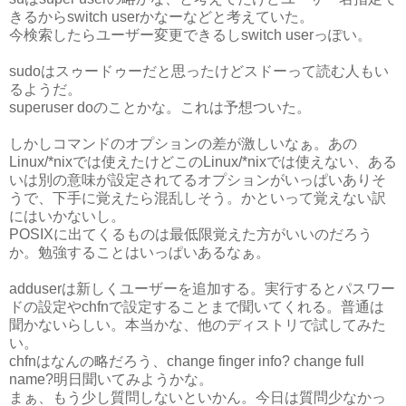
きるからswitch userかなーなどと考えていた。
今検索したらユーザー変更できるしswitch userっぽい。
sudoはスゥードゥーだと思ったけどスドーって読む人もい
るようだ。
superuser doのことかな。これは予想ついた。
しかしコマンドのオプションの差が激しいなぁ。あの
Linux/*nixでは使えたけどこのLinux/*nixでは使えない、ある
いは別の意味が設定されてるオプションがいっぱいありそ
うで、下手に覚えたら混乱しそう。かといって覚えない訳
にはいかないし。
POSIXに出てくるものは最低限覚えた方がいいのだろう
か。勉強することはいっぱいあるなぁ。
adduserは新しくユーザーを追加する。実行するとパスワー
ドの設定やchfnで設定することまで聞いてくれる。普通は
聞かないらしい。本当かな、他のディストリで試してみた
い。
chfnはなんの略だろう、change finger info? change full
name?明日聞いてみようかな。
まぁ、もう少し質問しないといかん。今日は質問少なかっ