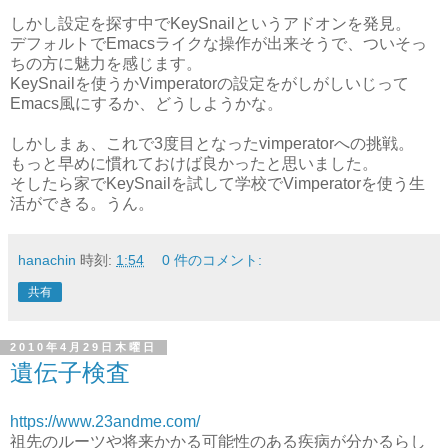
しかし設定を探す中でKeySnailというアドオンを発見。
デフォルトでEmacsライクな操作が出来そうで、ついそっ
ちの方に魅力を感じます。
KeySnailを使うかVimperatorの設定をがしがしいじって
Emacs風にするか、どうしようかな。
しかしまぁ、これで3度目となったvimperatorへの挑戦。
もっと早めに慣れておけば良かったと思いました。
そしたら家でKeySnailを試して学校でVimperatorを使う生
活ができる。うん。
hanachin
時刻:
1:54
0 件のコメント:
共有
2010年4月29日木曜日
遺伝子検査
https://www.23andme.com/
祖先のルーツや将来かかる可能性のある疾病が分かるらし