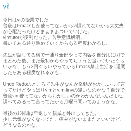
vi!
今日はviの授業でした。
普段はEmacsしか使ってないからvi慣れてないから大丈夫
か心配だったけどまぁまぁついていけた。
vimtutorが便利だった。苦手意識解消。
書いてある通り進めていくからある程度わかるし。
先生が話してる横で一通り全部やって内容を自分用にtxtで
まとめた後、また最初からやってちょうど追いついたぐら
いかな、もう2回ぐらいやってからEmacs禁止生活を1週間
したらある程度なれるかも。
Undo Redoのところで先生がなんか挙動がおかしいって言
ってたけどやっぱりvimとvim-tinyの違いなのかな？自分で
普段vim使ってないからおかしいのかわかんないんだよね。
調べてみるって言ってたから月曜日聞いてみようかな。
最後の1時間は早退して親戚と外出してきた。
少し元気がなくなってた。痛みがないままだといいけど、
どうなるのかな。