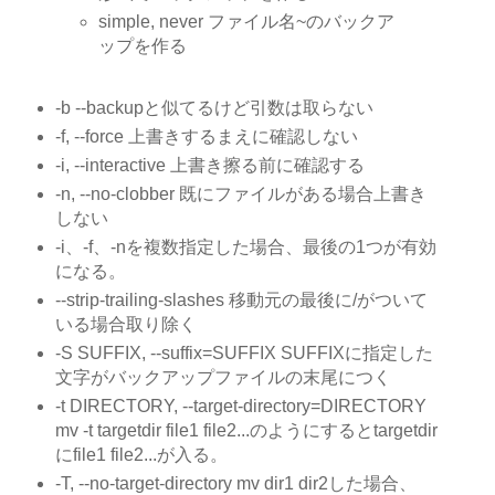
simple, never ファイル名~のバックア
ップを作る
-b --backupと似てるけど引数は取らない
-f, --force 上書きするまえに確認しない
-i, --interactive 上書き擦る前に確認する
-n, --no-clobber 既にファイルがある場合上書き
しない
-i、-f、-nを複数指定した場合、最後の1つが有効
になる。
--strip-trailing-slashes 移動元の最後に/がついて
いる場合取り除く
-S SUFFIX, --suffix=SUFFIX SUFFIXに指定した
文字がバックアップファイルの末尾につく
-t DIRECTORY, --target-directory=DIRECTORY
mv -t targetdir file1 file2...のようにするとtargetdir
にfile1 file2...が入る。
-T, --no-target-directory mv dir1 dir2した場合、