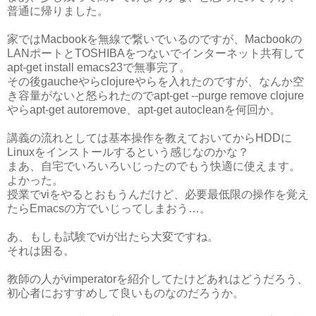
普通に帰りました。
家ではMacbookを無線で繋いでいるのですが、Macbookの
LANポートとTOSHIBAをつないでインターネット共有して
apt-get install emacs23で無事完了。
その後gaucheやらclojureやらを入れたのですが、なんか空
き容量がないと怒られたのでapt-get --purge remove clojure
やらapt-get autoremove、apt-get autocleanを何回か。
講義の流れとしては基本操作を教えておいてからHDDに
Linuxをインストールするという感じなのかな？
まあ、自宅でいろいろいじったのでもう快適に使えます。
よかった。
授業でviをやるとおもうんだけど、必要最低限の操作を覚え
たらEmacsの方でいじってしまおう…。
あ、もしも試験でviが出たら大変ですね。
それは困る。
教師の人がvimperatorを紹介してたけどあれはどうだろう、
初心者におすすめして良いものなのだろうか。