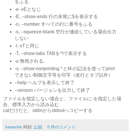
をふる
-e -vEとなじ
-E, --show-ends 行の末尾に$を表示する
-n, --number すべての行に番号をふる
-s, --squeeze-blank 空行が連続している場合出力
しない
-t -vTと同じ
-T, --show-tabs TABを^Iで表示する
-u 無視される。
-v, --show-nonprinting ^とM-の記法を使ってprint
できない制御文字等を印字（改行とタブ以外）
--help ヘルプを表示して終了
--version バージョンを出力して終了
ファイルを指定しない場合と、ファイルに-を指定した場
合、標準入力から読み込む
catだけだと、stdinからstdoutへコピーする
hanachin
時刻:
1:00
0 件のコメント: