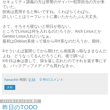
セキュリティ講義の方は県警のサイバー犯罪担当の方が来
ていた。
技術は悪用すると怖いですね。くわばらくわばら。
詳しいことはリーフレットに書いたからたぶん大丈夫。
さて、そろそろ寝ないと明日が危ない。
ところでLinuxは何を入れるのだろうか。Arch Linuxとか
Gentoo Linux入れたいなぁ。
最初はDebian系使って後からRH系なのだろうか。期待。
#そういえば蓋閉じてから開けたら画面真っ暗なままなんだ
よね、どうなってるんだろうこれ。後で調べよ。
#今日は傘は渡して、袋を返し忘れたのでそれを返す事にす
る。バックアップメディアも買わなきゃ。
hanachin
時刻:
0:34
0 件のコメント:
共有
2010年4月20日火曜日
昨日のTODO