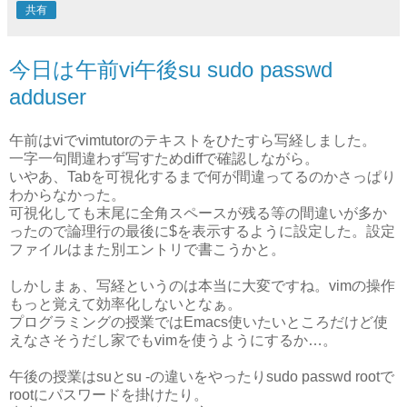
共有
今日は午前vi午後su sudo passwd
adduser
午前はviでvimtutorのテキストをひたすら写経しました。
一字一句間違わず写すためdiffで確認しながら。
いやあ、Tabを可視化するまで何が間違ってるのかさっぱり
わからなかった。
可視化しても末尾に全角スペースが残る等の間違いが多か
ったので論理行の最後に$を表示するように設定した。設定
ファイルはまた別エントリで書こうかと。
しかしまぁ、写経というのは本当に大変ですね。vimの操作
もっと覚えて効率化しないとなぁ。
プログラミングの授業ではEmacs使いたいところだけど使
えなさそうだし家でもvimを使うようにするか…。
午後の授業はsuとsu -の違いをやったりsudo passwd rootで
rootにパスワードを掛けたり。