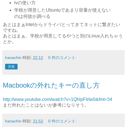
lvの使い方
学校が用意したUbuntuであまり容量が使えない
のは何故か調べる
あとはまぁIntelからドライバとってきてネットに繋ぎたい
ですね。
あとはまぁ、学校が用意してるやつと別のLinux入れちゃう
とか。
hanachin
時刻:
22:12
0 件のコメント:
共有
Macbookの外れたキーの直し方
http://www.youtube.com/watch?v=1QhlpFIrIw0&fmt=34
まだ外れたことはないが参考になりそう。
hanachin
時刻:
21:52
0 件のコメント: