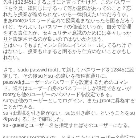
先生は12345にするようにと言ってたけど、このパスワー
ドを全員一律同じにするって何か意図があってのこと？忘
れたら授業が進められないから一律揃えたいのだろうか。
まあrootのパスワード忘れて授業進まなかったら困るだろう
けど、それよりもパスワードの価値というか、自分で管理
をする責任とか、セキュリティ意識のためには各々しっか
りと設定させるのが良いのではないかと思う。
とはいってもまだマシン自体にインストールしてるわけで
はないし、授業も止まると困るから仕方のないことかもし
れない。
さて、sudo passwd rootして新しくパスワードを12345に設
定して、その後suとsu -の違いを教科書通りに。
passwdはユーザーのパスワードを設定するためのコマン
ド。通常はユーザー自身のパスワードしか設定できないが
rootなら他のユーザーのパスワードを設定できる。
suでは他のユーザーとしてログイン、またはrootに昇格する
ことができる。
su -は環境を引き継がない。suは引き継ぐ、ということをsu
後pwdすることで確認した。
su - guestとユーザー名を指定すればそのユーザーになる。
suはsuper userの略かな、と考えてたけどユーザー名指定で