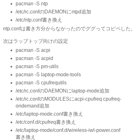
pacman -S ntp
/etc/rc.confのDAEMONにntpd追加
/etc/ntp.conf書き換え
ntp.confは書き方分からなかったのでググってコピペした。
次はラップトップ向けの設定
pacman -S acpi
pacman -S acpid
pacman -S pm-utils
pacman -S laptop-mode-tools
pacman -S cpufrequtils
/etc/rc.confのDAEMONにlaptop-mode追加
/etc/rc.confのMODULESにacpi-cpufreq cpufreq-
ondemand追加
/etc/laptop-mode.conf書き換え
/etc/conf.d/cpufreq書き換え
/etc/laptop-mode/conf.d/wireless-iwl-power.conf
書き換え